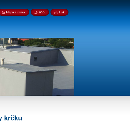
Mapa stránek
RSS
Tisk
y krčku